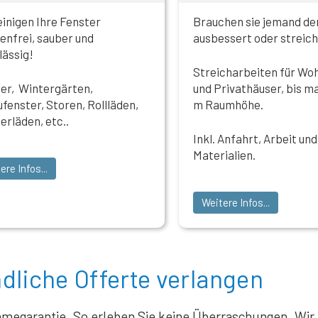
einigen Ihre Fenster
Brauchen sie jemand d
fenfrei, sauber und
ausbessert oder streich
lässig!
Streicharbeiten für Wo
er, Wintergärten,
und Privathäuser, bis m
fenster, Storen, Rollläden,
m Raumhöhe.
erläden, etc..
Inkl. Anfahrt, Arbeit und
Materialien.
ere Infos...
Weitere Infos...
dliche Offerte verlangen
megarantie. So erleben Sie keine Überraschungen. Wir 