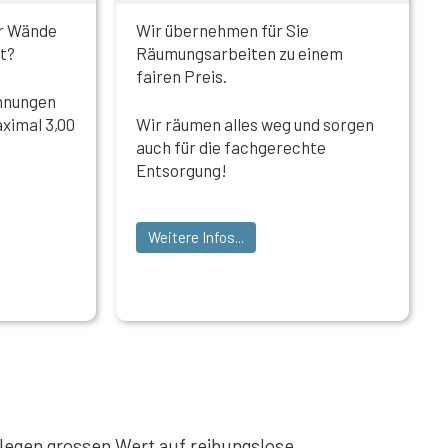
er Wände
Wir übernehmen für Sie
t?
Räumungsarbeiten zu einem
fairen Preis.
hnungen
aximal 3,00
Wir räumen alles weg und sorgen
auch für die fachgerechte
Entsorgung!
Weitere Infos...
legen grossen Wert auf reibungslose,