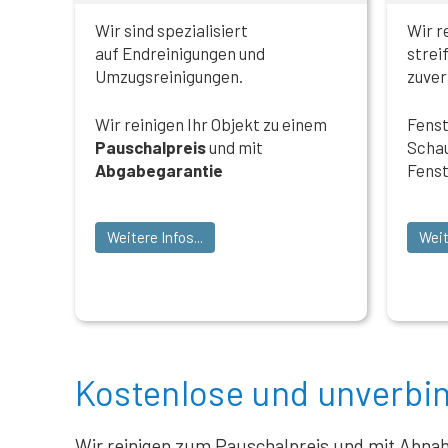
Wir sind spezialisiert
Wir r
auf Endreinigungen und
strei
Umzugsreinigungen.
zuver
Wir reinigen Ihr Objekt zu einem
Fenst
Pauschalpreis
und mit
Schau
Abgabegarantie
Fenst
Weitere Infos...
Weit
Kostenlose und unverbin
Wir reinigen zum Pauschalpreis und mit Abnah